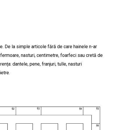
. De la simple articole fără de care hainele n-ar
,
fermoare
,
nasturi
, centimetre, foarfeci sau cretă de
erența:
dantele
,
pene
,
franjuri
,
tulle
, nasturi
ietre.