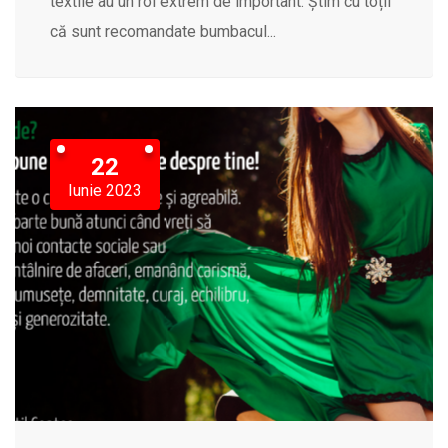
textile au un rol extrem de important. Știm cu toții
că sunt recomandate bumbacul...
22
Iunie 2023